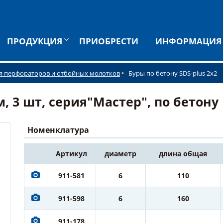
ПРОДУКЦИЯ
ПРИОБРЕСТИ
ИНФОРМАЦИЯ
я перфораторов и отбойных молотков
Буры по бетону SDS-plus 2x2
м, 3 шт, серия"Мастер", по бетону
Номенклатура
Артикул
диаметр
длина общая
911-581
6
110
911-598
6
160
911-178