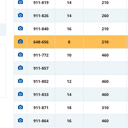
911-819
14
210
911-826
14
260
911-840
16
210
648-656
8
210
911-772
10
460
911-857
911-802
12
460
911-833
14
460
911-871
18
310
911-864
16
460