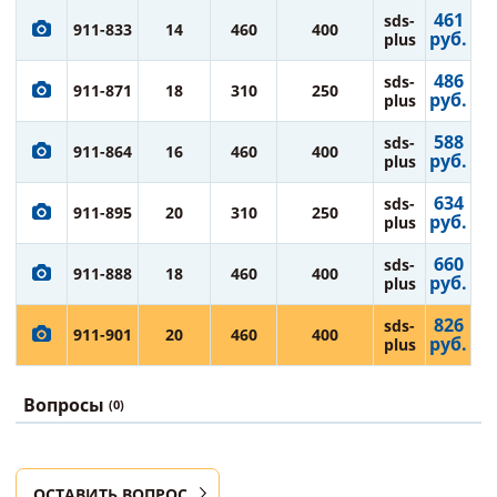
461
sds-
911-833
14
460
400
руб.
plus
486
sds-
911-871
18
310
250
руб.
plus
588
sds-
911-864
16
460
400
руб.
plus
634
sds-
911-895
20
310
250
руб.
plus
660
sds-
911-888
18
460
400
руб.
plus
826
sds-
911-901
20
460
400
руб.
plus
Вопросы
(0)
ОСТАВИТЬ ВОПРОС