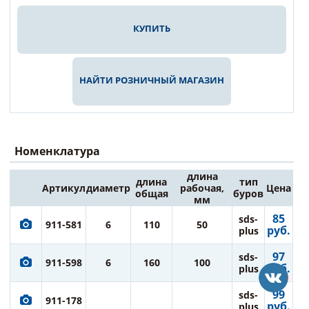
КУПИТЬ
НАЙТИ РОЗНИЧНЫЙ МАГАЗИН
Номенклатура
длина
длина
тип
Артикул
диаметр
рабочая,
Цена
общая
буров
мм
85
sds-
911-581
6
110
50
руб.
plus
97
sds-
911-598
6
160
100
руб.
plus
99
sds-
911-178
руб.
plus