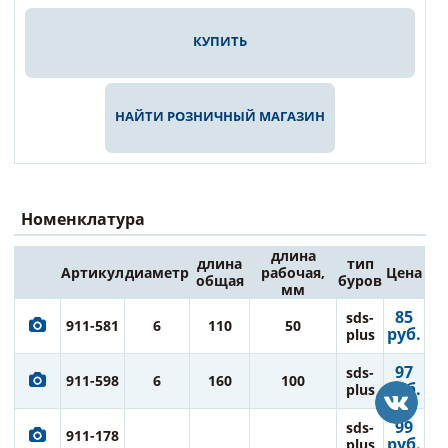
КУПИТЬ
НАЙТИ РОЗНИЧНЫЙ МАГАЗИН
Номенклатура
длина
длина
тип
Артикул
диаметр
рабочая,
Цена
общая
буров
мм
85
sds-
911-581
6
110
50
руб.
plus
97
sds-
911-598
6
160
100
руб.
plus
99
sds-
911-178
руб.
plus