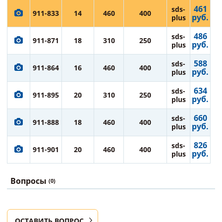
461
sds-
911-833
14
460
400
руб.
plus
486
sds-
911-871
18
310
250
руб.
plus
588
sds-
911-864
16
460
400
руб.
plus
634
sds-
911-895
20
310
250
руб.
plus
660
sds-
911-888
18
460
400
руб.
plus
826
sds-
911-901
20
460
400
руб.
plus
Вопросы
(0)
ОСТАВИТЬ ВОПРОС