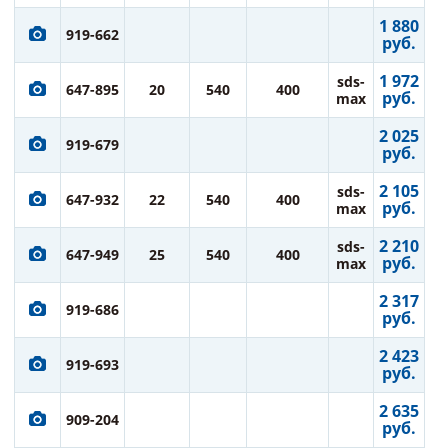
1 880
919-662
руб.
1 972
sds-
647-895
20
540
400
руб.
max
2 025
919-679
руб.
2 105
sds-
647-932
22
540
400
руб.
max
2 210
sds-
647-949
25
540
400
руб.
max
2 317
919-686
руб.
2 423
919-693
руб.
2 635
909-204
руб.