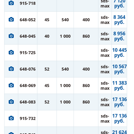
7 120
sds-
915-718
руб.
max
8 364
sds-
648-052
45
540
400
руб.
max
8 956
sds-
648-045
40
1 000
860
руб.
max
10 445
sds-
915-725
руб.
max
10 567
sds-
648-076
52
540
400
руб.
max
11 383
sds-
648-069
45
1 000
860
руб.
max
17 136
sds-
648-083
52
1 000
860
руб.
max
17 136
sds-
915-732
руб.
max
21 624
sds-