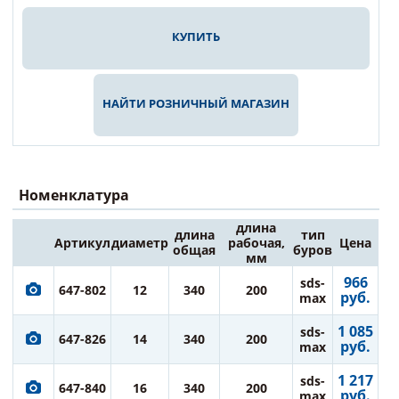
КУПИТЬ
НАЙТИ РОЗНИЧНЫЙ МАГАЗИН
Номенклатура
длина
длина
тип
Артикул
диаметр
рабочая,
Цена
общая
буров
мм
966
sds-
647-802
12
340
200
руб.
max
1 085
sds-
647-826
14
340
200
руб.
max
1 217
sds-
647-840
16
340
200
руб.
max