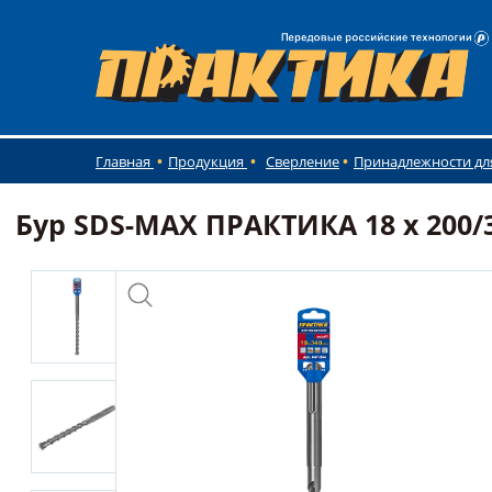
Главная
Продукция
Сверление
Принадлежности дл
Бур SDS-MAX ПРАКТИКА 18 х 200/3