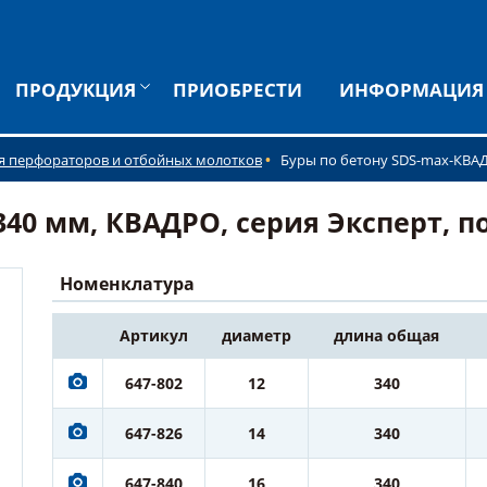
ПРОДУКЦИЯ
ПРИОБРЕСТИ
ИНФОРМАЦИЯ
я перфораторов и отбойных молотков
Буры по бетону SDS-max-КВА
40 мм, КВАДРО, серия Эксперт, по 
Номенклатура
Артикул
диаметр
длина общая
647-802
12
340
647-826
14
340
647-840
16
340