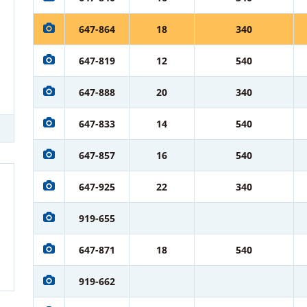
647-864
18
340
647-819
12
540
647-888
20
340
647-833
14
540
647-857
16
540
647-925
22
340
919-655
647-871
18
540
919-662