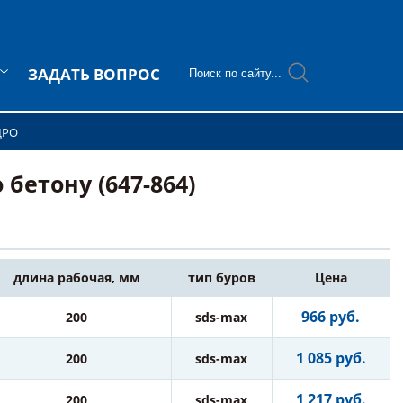
ЗАДАТЬ ВОПРОС
ДРО
бетону (647-864)
длина рабочая, мм
тип буров
Цена
966 руб.
200
sds-max
1 085 руб.
200
sds-max
1 217 руб.
200
sds-max