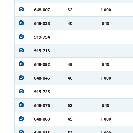
648-007
32
1 000
648-038
40
540
919-754
915-718
648-052
45
540
648-045
40
1 000
915-725
648-076
52
540
648-069
45
1 000
648-083
52
1 000