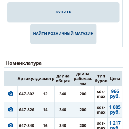
КУПИТЬ
НАЙТИ РОЗНИЧНЫЙ МАГАЗИН
Номенклатура
длина
длина
тип
Артикул
диаметр
рабочая,
Цена
общая
буров
мм
966
sds-
647-802
12
340
200
руб.
max
1 085
sds-
647-826
14
340
200
руб.
max
1 217
sds-
647-840
16
340
200
руб.
max