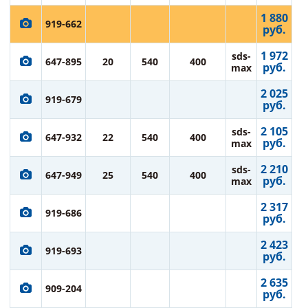
1 880
919-662
руб.
1 972
sds-
647-895
20
540
400
руб.
max
2 025
919-679
руб.
2 105
sds-
647-932
22
540
400
руб.
max
2 210
sds-
647-949
25
540
400
руб.
max
2 317
919-686
руб.
2 423
919-693
руб.
2 635
909-204
руб.