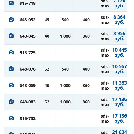
7 120
sds-
915-718
руб.
max
8 364
sds-
648-052
45
540
400
руб.
max
8 956
sds-
648-045
40
1 000
860
руб.
max
10 445
sds-
915-725
руб.
max
10 567
sds-
648-076
52
540
400
руб.
max
11 383
sds-
648-069
45
1 000
860
руб.
max
17 136
sds-
648-083
52
1 000
860
руб.
max
17 136
sds-
915-732
руб.
max
21 624
sds-