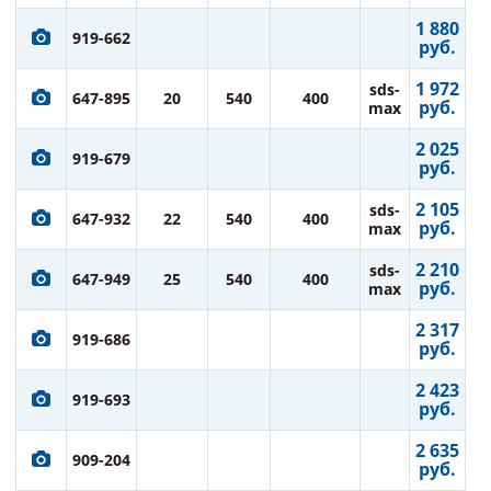
1 880
919-662
руб.
1 972
sds-
647-895
20
540
400
руб.
max
2 025
919-679
руб.
2 105
sds-
647-932
22
540
400
руб.
max
2 210
sds-
647-949
25
540
400
руб.
max
2 317
919-686
руб.
2 423
919-693
руб.
2 635
909-204
руб.