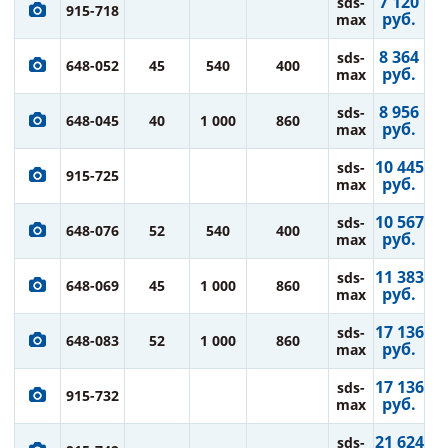
7 120
sds-
915-718
руб.
max
8 364
sds-
648-052
45
540
400
руб.
max
8 956
sds-
648-045
40
1 000
860
руб.
max
10 445
sds-
915-725
руб.
max
10 567
sds-
648-076
52
540
400
руб.
max
11 383
sds-
648-069
45
1 000
860
руб.
max
17 136
sds-
648-083
52
1 000
860
руб.
max
17 136
sds-
915-732
руб.
max
21 624
sds-