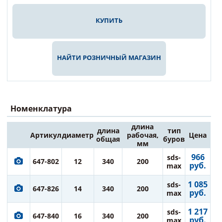
КУПИТЬ
НАЙТИ РОЗНИЧНЫЙ МАГАЗИН
Номенклатура
длина
длина
тип
Артикул
диаметр
рабочая,
Цена
общая
буров
мм
966
sds-
647-802
12
340
200
руб.
max
1 085
sds-
647-826
14
340
200
руб.
max
1 217
sds-
647-840
16
340
200
руб.
max