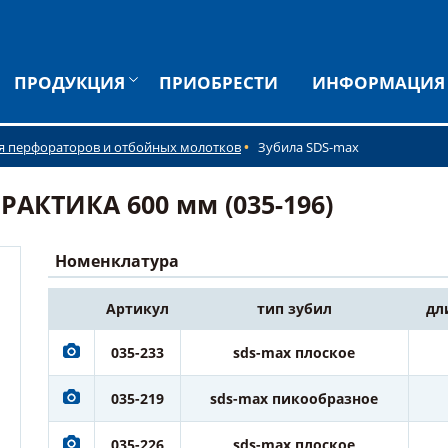
ПРОДУКЦИЯ
ПРИОБРЕСТИ
ИНФОРМАЦИЯ
я перфораторов и отбойных молотков
Зубила SDS-max
РАКТИКА 600 мм (035-196)
Номенклатура
Артикул
тип зубил
дл
035-233
sds-max плоское
035-219
sds-max пикообразное
035-226
sds-max плоское