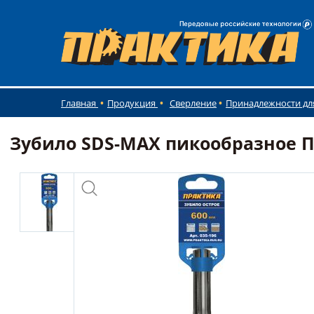
Главная
Продукция
Сверление
Принадлежности дл
Зубило SDS-MAX пикообразное П