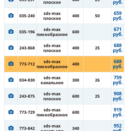
руб.
плоское
659
sds-max
035-240
400
50
руб.
плоское
671
sds-max
035-196
600
руб.
пикообразное
688
sds-max
243-868
400
25
руб.
плоское
688
sds-max
773-712
400
руб.
пикообразное
759
sds-max
034-830
300
26
руб.
канальное
908
sds-max
243-875
600
25
руб.
плоское
919
sds-max
773-729
600
руб.
пикообразное
952
sds-max
773-842
340
руб.
канальное