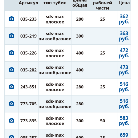
Артикул
тип зубил
рабочей
Цена
общая
части
362
sds-max
035-233
280
25
руб.
плоское
363
sds-max
035-219
300
руб.
пикообразное
472
sds-max
035-226
400
25
руб.
плоское
473
sds-max
035-202
400
руб.
пикообразное
516
sds-max
243-851
280
25
руб.
плоское
516
sds-max
773-705
280
руб.
пикообразное
583
sds-max
773-835
300
50
руб.
плоское
659
sds-max
035-257
600
25