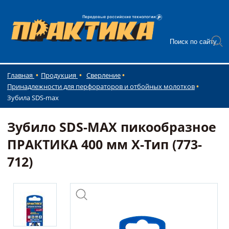
Главная
Продукция
Сверление
Принадлежности для перфораторов и отбойных молотков
Зубила SDS-max
Зубило SDS-MAX пикообразное
ПРАКТИКА 400 мм X-Tип (773-
712)