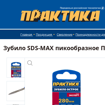
Главная
Продукция
Сверление
Принадлежности дл
Зубило SDS-MAX пикообразное ПР