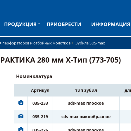
ПРОДУКЦИЯ
ПРИОБРЕСТИ
ИНФОРМАЦИЯ
я перфораторов и отбойных молотков
Зубила SDS-max
АКТИКА 280 мм X-Тип (773-705)
Номенклатура
Артикул
тип зубил
дл
035-233
sds-max плоское
035-219
sds-max пикообразное
035-226
sds-max плоское