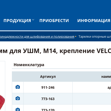
ПРОДУКЦИЯ
ПРИОБРЕСТИ
ИНФОРМАЦИЯ
ринадлежности для шлифования и полирования
Тарелки опорные ш
м для УШМ, М14, крепление VELCR
Номенклатура
Артикул
наим
911-246
а
773-163
773-170