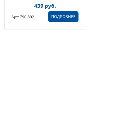
ЩЕТКОДЕРЖАТЕЛЕМ,
439 руб.
6X10X32,5 ММ (790-892)
ПОДРОБНЕЕ
Арт: 790-892