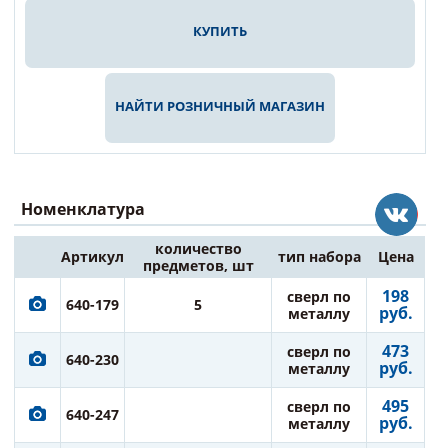
КУПИТЬ
НАЙТИ РОЗНИЧНЫЙ МАГАЗИН
Номенклатура
количество
Артикул
тип набора
Цена
предметов, шт
198
сверл по
640-179
5
руб.
металлу
473
сверл по
640-230
руб.
металлу
495
сверл по
640-247
руб.
металлу