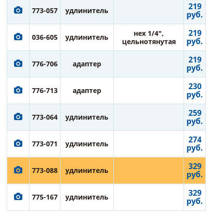
219
773-057
удлинитель
руб.
219
нех 1/4",
036-605
удлинитель
руб.
цельнотянутая
219
776-706
адаптер
руб.
230
776-713
адаптер
руб.
259
773-064
удлинитель
руб.
274
773-071
удлинитель
руб.
329
773-088
удлинитель
руб.
329
775-167
удлинитель
руб.