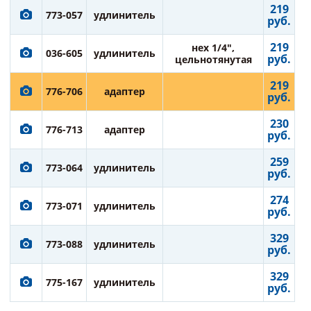
219
773-057
удлинитель
руб.
219
нех 1/4",
036-605
удлинитель
руб.
цельнотянутая
219
776-706
адаптер
руб.
230
776-713
адаптер
руб.
259
773-064
удлинитель
руб.
274
773-071
удлинитель
руб.
329
773-088
удлинитель
руб.
329
775-167
удлинитель
руб.