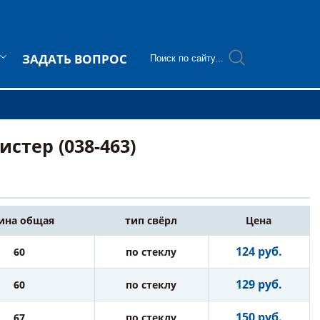
ЗАДАТЬ ВОПРОС
стер (038-463)
ина общая
тип свёрл
Цена
124 руб.
60
по стеклу
129 руб.
60
по стеклу
150 руб.
67
по стеклу