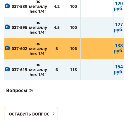
по
120
037-589
металлу
4,2
100
руб.
hex 1/4"
по
127
037-596
металлу
4,5
100
руб.
hex 1/4"
по
138
037-602
металлу
5
106
руб.
hex 1/4"
по
154
037-619
металлу
6
113
руб.
hex 1/4"
Вопросы
(0)
ОСТАВИТЬ ВОПРОС