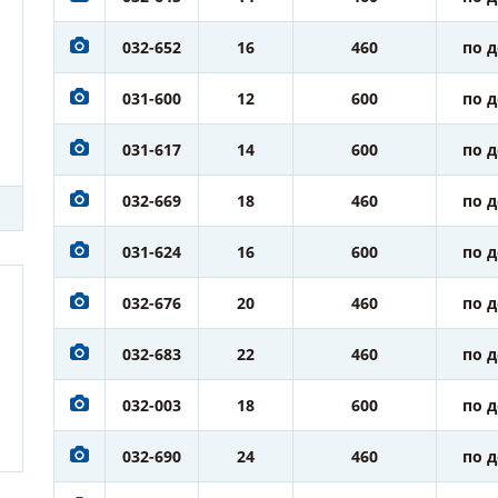
032-652
16
460
по 
031-600
12
600
по 
031-617
14
600
по 
032-669
18
460
по 
031-624
16
600
по 
032-676
20
460
по 
032-683
22
460
по 
032-003
18
600
по 
032-690
24
460
по 