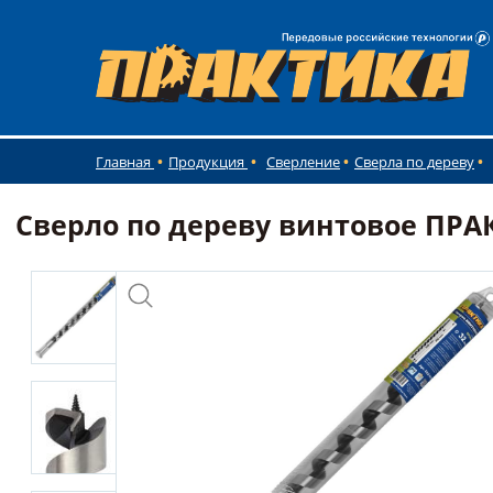
Главная
Продукция
Сверление
Сверла по дереву
Сверло по дереву винтовое ПРАКТ