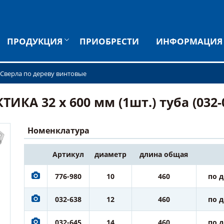
ПРОДУКЦИЯ
ПРИОБРЕСТИ
ИНФОРМАЦИЯ
Сверла по дереву винтовые
ИКА 32 х 600 мм (1шт.) туба (032-
Номенклатура
Артикул
диаметр
длина общая
776-980
10
460
по 
032-638
12
460
по 
032-645
14
460
по 