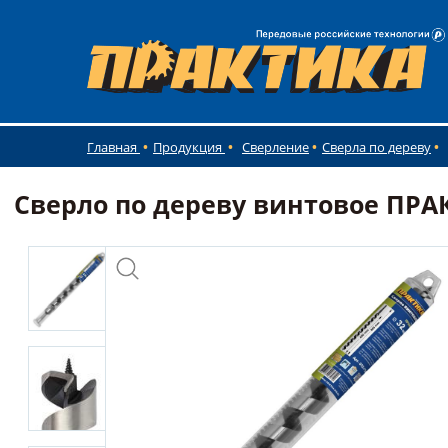
Главная
Продукция
Сверление
Сверла по дереву
Сверло по дереву винтовое ПРАКТ