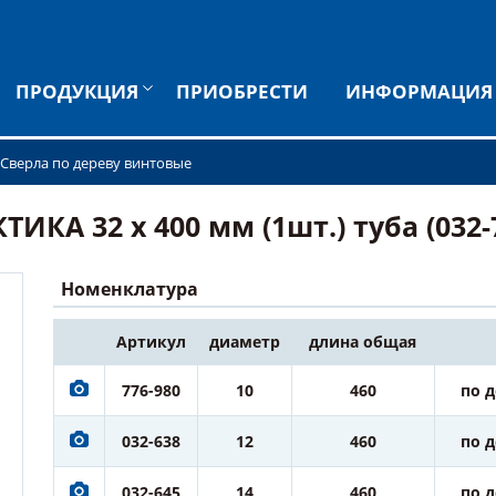
ПРОДУКЦИЯ
ПРИОБРЕСТИ
ИНФОРМАЦИЯ
Сверла по дереву винтовые
ИКА 32 х 400 мм (1шт.) туба (032-
Номенклатура
Артикул
диаметр
длина общая
776-980
10
460
по 
032-638
12
460
по 
032-645
14
460
по 