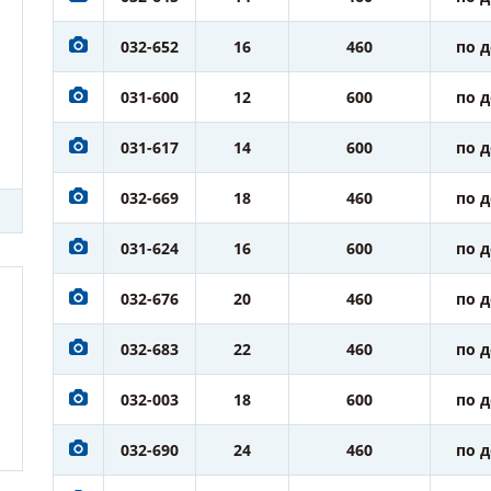
032-652
16
460
по 
031-600
12
600
по 
031-617
14
600
по 
032-669
18
460
по 
031-624
16
600
по 
032-676
20
460
по 
032-683
22
460
по 
032-003
18
600
по 
032-690
24
460
по 