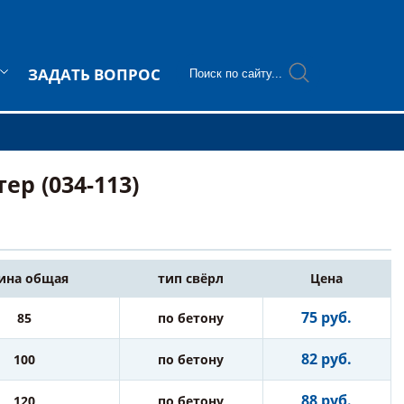
ЗАДАТЬ ВОПРОС
ер (034-113)
ина общая
тип свёрл
Цена
75 руб.
85
по бетону
82 руб.
100
по бетону
88 руб.
120
по бетону