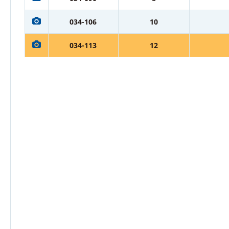
034-106
10
034-113
12