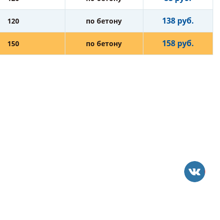
138 руб.
120
по бетону
158 руб.
150
по бетону