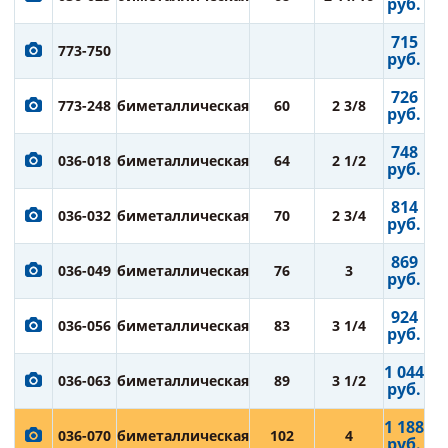
руб.
715
773-750
руб.
726
773-248
биметаллическая
60
2 3/8
руб.
748
036-018
биметаллическая
64
2 1/2
руб.
814
036-032
биметаллическая
70
2 3/4
руб.
869
036-049
биметаллическая
76
3
руб.
924
036-056
биметаллическая
83
3 1/4
руб.
1 044
036-063
биметаллическая
89
3 1/2
руб.
1 188
036-070
биметаллическая
102
4
руб.