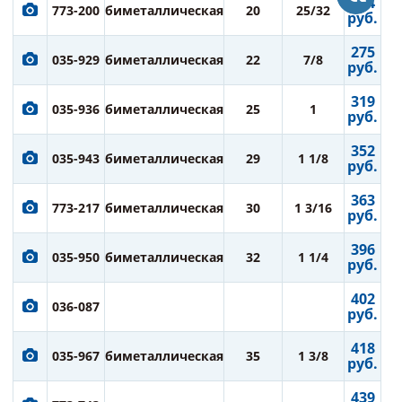
264
773-200
биметаллическая
20
25/32
руб.
275
035-929
биметаллическая
22
7/8
руб.
319
035-936
биметаллическая
25
1
руб.
352
035-943
биметаллическая
29
1 1/8
руб.
363
773-217
биметаллическая
30
1 3/16
руб.
396
035-950
биметаллическая
32
1 1/4
руб.
402
036-087
руб.
418
035-967
биметаллическая
35
1 3/8
руб.
439