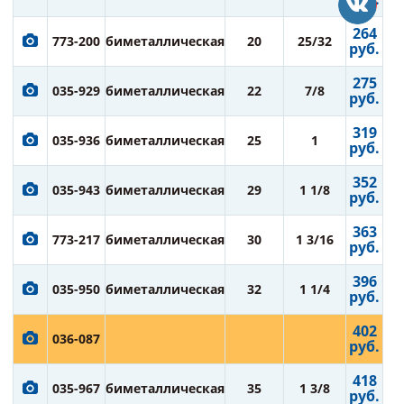
264
773-200
биметаллическая
20
25/32
руб.
275
035-929
биметаллическая
22
7/8
руб.
319
035-936
биметаллическая
25
1
руб.
352
035-943
биметаллическая
29
1 1/8
руб.
363
773-217
биметаллическая
30
1 3/16
руб.
396
035-950
биметаллическая
32
1 1/4
руб.
402
036-087
руб.
418
035-967
биметаллическая
35
1 3/8
руб.