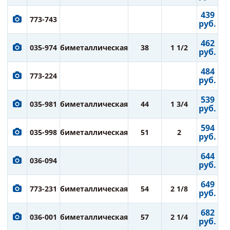
439
773-743
руб.
462
035-974
биметаллическая
38
1 1/2
руб.
484
773-224
руб.
539
035-981
биметаллическая
44
1 3/4
руб.
594
035-998
биметаллическая
51
2
руб.
644
036-094
руб.
649
773-231
биметаллическая
54
2 1/8
руб.
682
036-001
биметаллическая
57
2 1/4
руб.