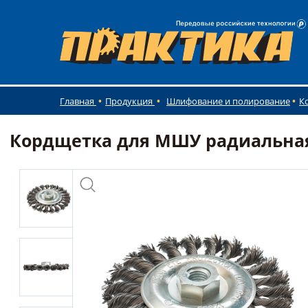
Главная
Продукция
Шлифование и полирование
К
Кордщетка для МШУ радиальная 