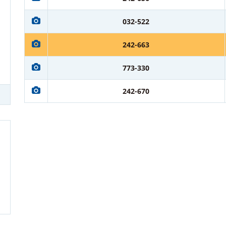
032-522
242-663
773-330
242-670