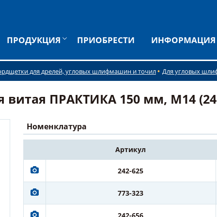
ПРОДУКЦИЯ
ПРИОБРЕСТИ
ИНФОРМАЦИЯ
ордщетки для дрелей, угловых шлифмашин и точил
Для угловых шл
витая ПРАКТИКА 150 мм, М14 (242
Номенклатура
Артикул
242-625
773-323
242-656