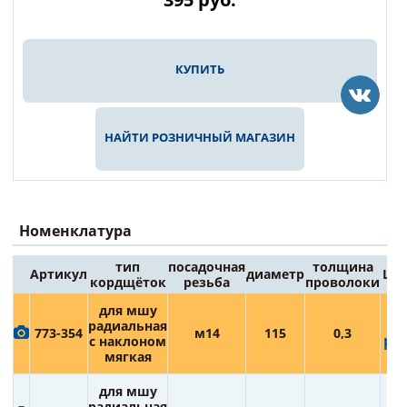
КУПИТЬ
НАЙТИ РОЗНИЧНЫЙ МАГАЗИН
Номенклатура
тип
посадочная
толщина
Артикул
диаметр
Цен
кордщёток
резьба
проволоки
для мшу
39
радиальная
773-354
м14
115
0,3
руб
с наклоном
мягкая
для мшу
43
радиальная