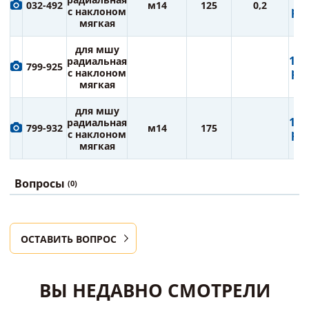
032-492
м14
125
0,2
руб
с наклоном
мягкая
для мшу
1 0
радиальная
799-925
руб
с наклоном
мягкая
для мшу
1 3
радиальная
799-932
м14
175
руб
с наклоном
мягкая
Вопросы
(0)
ОСТАВИТЬ ВОПРОС
ВЫ НЕДАВНО СМОТРЕЛИ