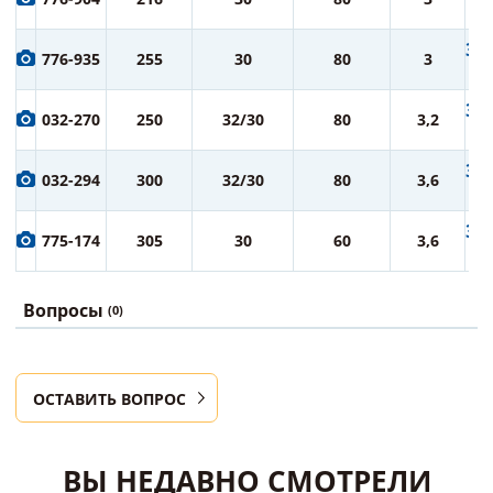
ру
3 0
776-935
255
30
80
3
ру
3 3
032-270
250
32/30
80
3,2
ру
3 8
032-294
300
32/30
80
3,6
ру
3 9
775-174
305
30
60
3,6
ру
Вопросы
(0)
ОСТАВИТЬ ВОПРОС
ВЫ НЕДАВНО СМОТРЕЛИ