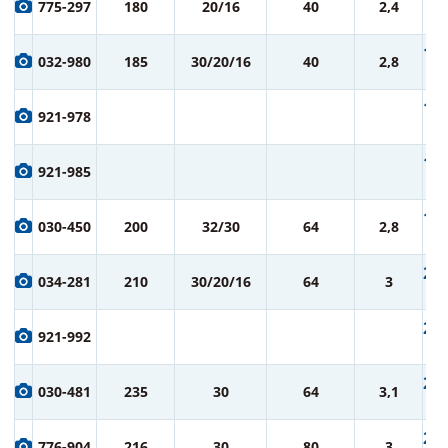
775-297
180
20/16
40
2,4
ру
1 5
032-980
185
30/20/16
40
2,8
ру
1 6
921-978
ру
1 7
921-985
ру
1 9
030-450
200
32/30
64
2,8
ру
2 0
034-281
210
30/20/16
64
3
ру
2 1
921-992
ру
2 3
030-481
235
30
64
3,1
ру
2 3
776-904
216
30
80
3