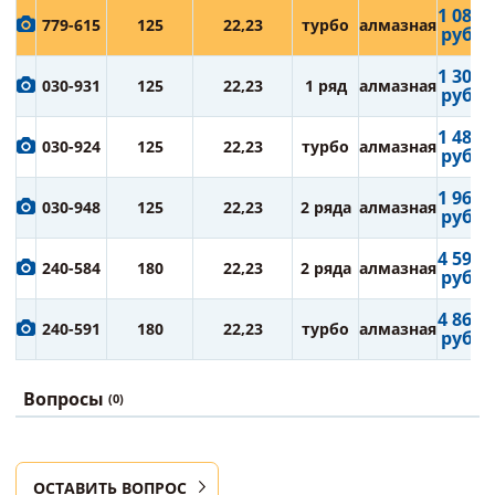
1 089
779-615
125
22,23
турбо
алмазная
руб.
1 309
030-931
125
22,23
1 ряд
алмазная
руб.
1 485
030-924
125
22,23
турбо
алмазная
руб.
1 969
030-948
125
22,23
2 ряда
алмазная
руб.
4 598
240-584
180
22,23
2 ряда
алмазная
руб.
4 862
240-591
180
22,23
турбо
алмазная
руб.
Вопросы
(0)
ОСТАВИТЬ ВОПРОС