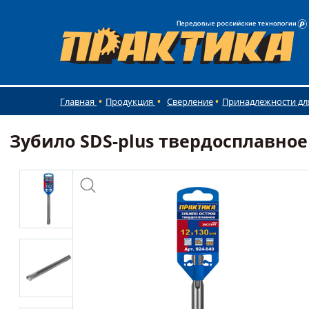
Главная
Продукция
Сверление
Принадлежности дл
Зубило SDS-plus твердосплавное 