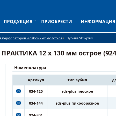
ПРОДУКЦИЯ
ПРИОБРЕСТИ
ИНФОРМАЦИЯ
я перфораторов и отбойных молотков
Зубила SDS-plus
ПРАКТИКА 12 х 130 мм острое (924
Номенклатура
Артикул
тип зубил
д
034-120
sds-plus плоское
034-144
sds-plus пикообразное
924-801