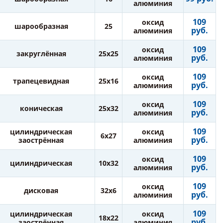
алюминия
109
оксид
шарообразная
25
руб.
алюминия
109
оксид
закруглённая
25х25
руб.
алюминия
109
оксид
трапецевидная
25х16
руб.
алюминия
109
оксид
коническая
25х32
руб.
алюминия
109
цилиндрическая
оксид
6х27
руб.
заострённая
алюминия
109
оксид
цилиндрическая
10х32
руб.
алюминия
109
оксид
дисковая
32х6
руб.
алюминия
109
цилиндрическая
оксид
18х22
руб.
заострённая
алюминия