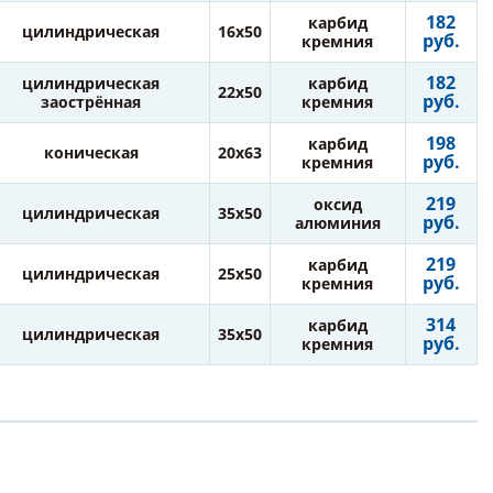
182
карбид
цилиндрическая
16х50
руб.
кремния
182
цилиндрическая
карбид
22х50
руб.
заострённая
кремния
198
карбид
коническая
20х63
руб.
кремния
219
оксид
цилиндрическая
35х50
руб.
алюминия
219
карбид
цилиндрическая
25х50
руб.
кремния
314
карбид
цилиндрическая
35х50
руб.
кремния