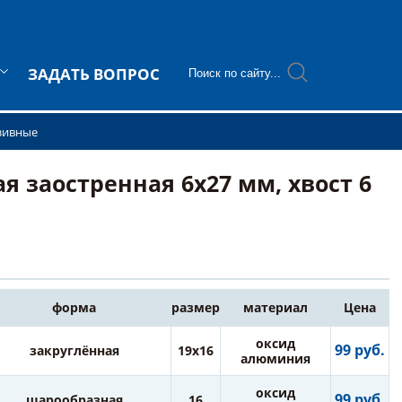
ЗАДАТЬ ВОПРОС
зивные
заостренная 6х27 мм, хвост 6
форма
размер
материал
Цена
оксид
99 руб.
закруглённая
19х16
алюминия
оксид
99 руб.
шарообразная
16