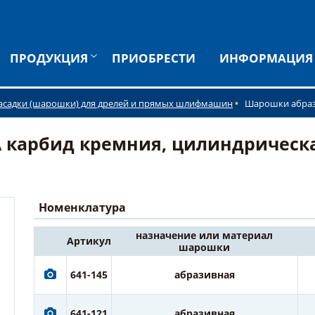
ПРОДУКЦИЯ
ПРИОБРЕСТИ
ИНФОРМАЦИЯ
асадки (шарошки) для дрелей и прямых шлифмашин
Шарошки абра
арбид кремния, цилиндрическая 
Номенклатура
назначение или материал
Артикул
шарошки
641-145
абразивная
641-121
абразивная