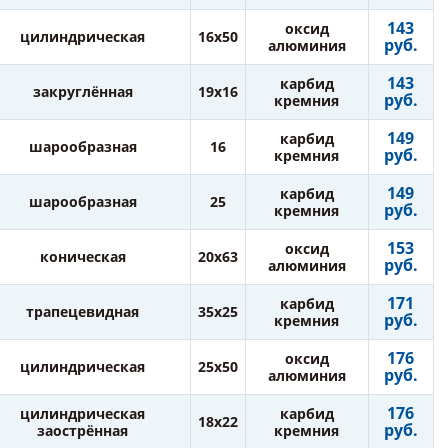
143
оксид
цилиндрическая
16х50
руб.
алюминия
143
карбид
закруглённая
19х16
руб.
кремния
149
карбид
шарообразная
16
руб.
кремния
149
карбид
шарообразная
25
руб.
кремния
153
оксид
коническая
20х63
руб.
алюминия
171
карбид
трапецевидная
35х25
руб.
кремния
176
оксид
цилиндрическая
25х50
руб.
алюминия
176
цилиндрическая
карбид
18х22
руб.
заострённая
кремния