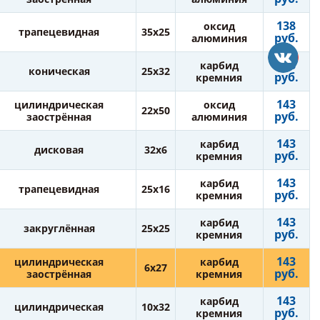
138
оксид
трапецевидная
35х25
руб.
алюминия
143
карбид
коническая
25х32
руб.
кремния
143
цилиндрическая
оксид
22х50
руб.
заострённая
алюминия
143
карбид
дисковая
32х6
руб.
кремния
143
карбид
трапецевидная
25х16
руб.
кремния
143
карбид
закруглённая
25х25
руб.
кремния
143
цилиндрическая
карбид
6х27
руб.
заострённая
кремния
143
карбид
цилиндрическая
10х32
руб.
кремния