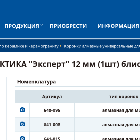
ПРОДУКЦИЯ
ПРИОБРЕСТИ
ИНФОРМАЦИЯ
по керамике и керамограниту
Коронки алмазные универсальные д
ИКА "Эксперт" 12 мм (1шт) блист
Номенклатура
Артикул
тип коронок
640-995
алмазная для м
641-008
алмазная для м
641-015
алмазная для м