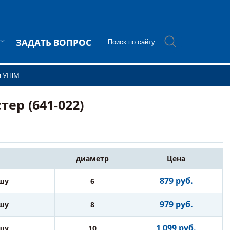
ЗАДАТЬ ВОПРОС
ля УШМ
ер (641-022)
диаметр
Цена
879 руб.
шу
6
979 руб.
шу
8
1 099 руб.
шу
10