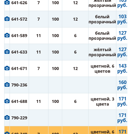
103
жёлтый
641-626
7
100
12
руб.
прозрачный
103
белый
641-572
7
100
12
руб.
прозрачный
127
белый
641-589
11
100
6
руб.
прозрачный
127
жёлтый
641-633
11
100
6
руб.
прозрачный
143
цветной, 6
641-671
7
100
12
руб.
цветов
160
790-236
руб.
171
цветной, 3
641-688
11
100
6
руб.
цвета
171
790-229
руб.
171
цветной, 6