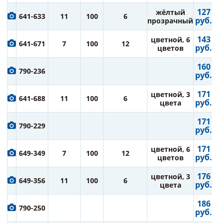
127
жёлтый
641-633
11
100
6
руб.
прозрачный
143
цветной, 6
641-671
7
100
12
руб.
цветов
160
790-236
руб.
171
цветной, 3
641-688
11
100
6
руб.
цвета
171
790-229
руб.
171
цветной, 6
649-349
7
100
12
руб.
цветов
176
цветной, 3
649-356
11
100
6
руб.
цвета
186
790-250
руб.