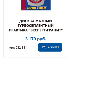
ДИСК АЛМАЗНЫЙ
ТУРБОСЕГМЕНТНЫЙ
ПРАКТИКА "ЭКСПЕРТ-ГРАНИТ"
230 Х 22,2 ММ, СЕГМЕНТ 10ММ
3 179 руб.
(032-331)
ПОДРОБНЕЕ
Арт: 032-331