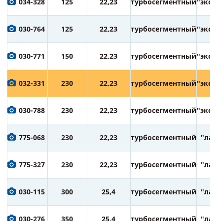
034-328
125
22,23
турбосегментный
"экспе
030-764
125
22,23
турбосегментный
"экспе
030-771
150
22,23
турбосегментный
"экспе
032-331
230
22,23
турбосегментный
"экспе
030-788
230
22,23
турбосегментный
"экспе
775-068
230
22,23
турбосегментный
"лазе
775-327
230
22,23
турбосегментный
"лазе
030-115
300
25,4
турбосегментный
"лазе
030-276
350
25,4
турбосегментный
"лазе