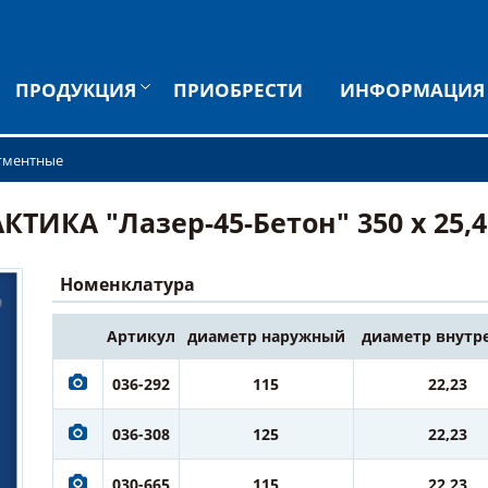
ПРОДУКЦИЯ
ПРИОБРЕСТИ
ИНФОРМАЦИЯ
гментные
ИКА "Лазер-45-Бетон" 350 х 25,4 
Номенклатура
Артикул
диаметр наружный
диаметр внутр
036-292
115
22,23
036-308
125
22,23
030-665
115
22,23