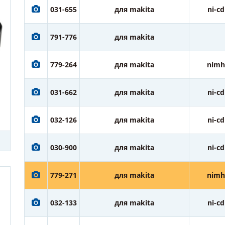
031-655
для makita
ni-cd
791-776
для makita
779-264
для makita
nimh
031-662
для makita
ni-cd
032-126
для makita
ni-cd
030-900
для makita
ni-cd
779-271
для makita
nimh
032-133
для makita
ni-cd