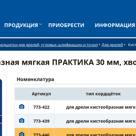
ПРОДУКЦИЯ
ПРИОБРЕСТИ
ИНФОРМАЦИЯ
ордщетки для дрелей, угловых шлифмашин и точил
Для дрелей
Кис
ная мягкая ПРАКТИКА 30 мм, хвос
Номенклатура
Артикул
тип кордщёток
773-422
для дрели кистеобразная мягк
773-439
для дрели кистеобразная мягк
773-446
для дрели кистеобразная мягк