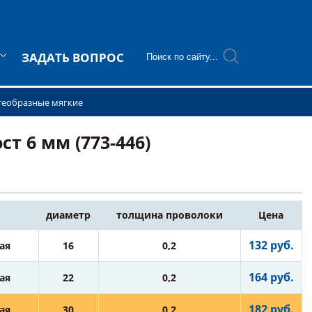
ЗАДАТЬ ВОПРОС
теобразные мягкие
т 6 мм (773-446)
диаметр
толщина проволоки
Цена
132 руб.
ая
16
0,2
164 руб.
ая
22
0,2
182 руб.
ая
30
0,2