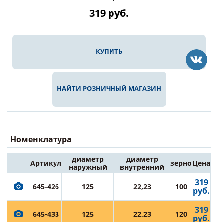
319
руб.
КУПИТЬ
НАЙТИ РОЗНИЧНЫЙ МАГАЗИН
Номенклатура
диаметр
диаметр
Артикул
зерно
Цена
наружный
внутренний
319
645-426
125
22,23
100
руб.
319
645-433
125
22,23
120
руб.