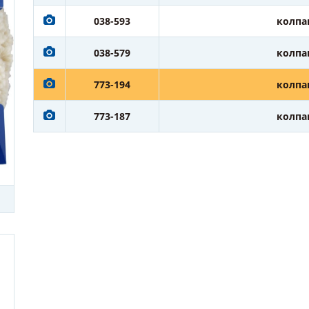
038-593
колпа
038-579
колпа
773-194
колпа
773-187
колпа