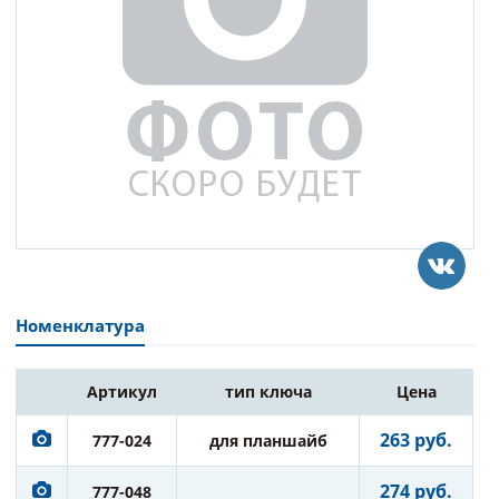
Номенклатура
Артикул
тип ключа
Цена
263 руб.
777-024
для планшайб
274 руб.
777-048