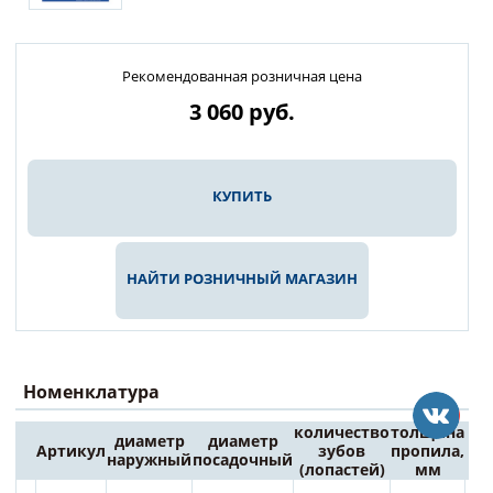
Рекомендованная розничная цена
3 060
руб.
КУПИТЬ
НАЙТИ РОЗНИЧНЫЙ МАГАЗИН
Номенклатура
количество
толщина
диаметр
диаметр
Артикул
зубов
пропила,
Це
наружный
посадочный
(лопастей)
мм