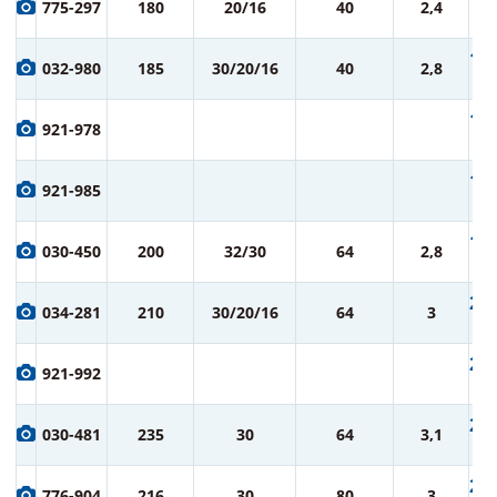
775-297
180
20/16
40
2,4
ру
1 5
032-980
185
30/20/16
40
2,8
ру
1 6
921-978
ру
1 7
921-985
ру
1 9
030-450
200
32/30
64
2,8
ру
2 0
034-281
210
30/20/16
64
3
ру
2 1
921-992
ру
2 3
030-481
235
30
64
3,1
ру
2 3
776-904
216
30
80
3