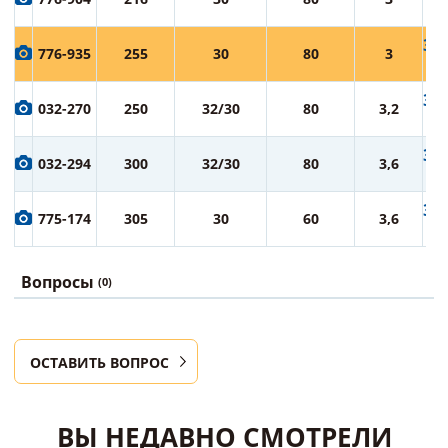
ру
3 0
776-935
255
30
80
3
ру
3 3
032-270
250
32/30
80
3,2
ру
3 8
032-294
300
32/30
80
3,6
ру
3 9
775-174
305
30
60
3,6
ру
Вопросы
(0)
ОСТАВИТЬ ВОПРОС
ВЫ НЕДАВНО СМОТРЕЛИ